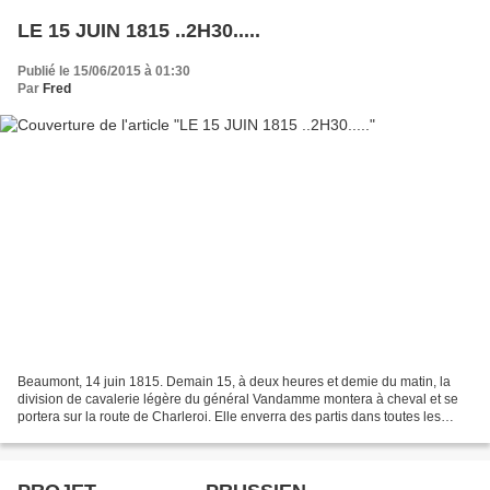
LE 15 JUIN 1815 ..2H30.....
Publié le 15/06/2015 à 01:30
Par
Fred
Beaumont, 14 juin 1815. Demain 15, à deux heures et demie du matin, la
division de cavalerie légère du général Vandamme montera à cheval et se
portera sur la route de Charleroi. Elle enverra des partis dans toutes les
directions pour éclairer le pays...