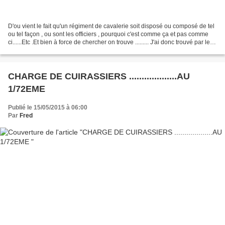
D'ou vient le fait qu'un régiment de cavalerie soit disposé ou composé de tel
ou tel façon , ou sont les officiers , pourquoi c'est comme ça et pas comme
ci......Etc .Et bien à force de chercher on trouve ......... J'ai donc trouvé par le
biais d'internet...
CHARGE DE CUIRASSIERS ...................AU
1/72EME
Publié le 15/05/2015 à 06:00
Par
Fred