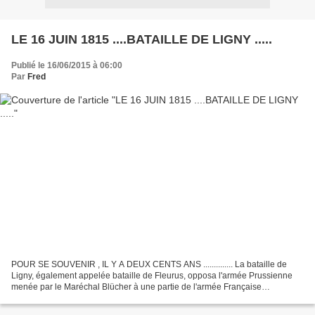
LE 16 JUIN 1815 ....BATAILLE DE LIGNY .....
Publié le 16/06/2015 à 06:00
Par
Fred
POUR SE SOUVENIR , IL Y A DEUX CENTS ANS .............. La bataille de
Ligny, également appelée bataille de Fleurus, opposa l'armée Prussienne
menée par le Maréchal Blücher à une partie de l'armée Française
commandée par Napoléon 1er . Elle se déroula...