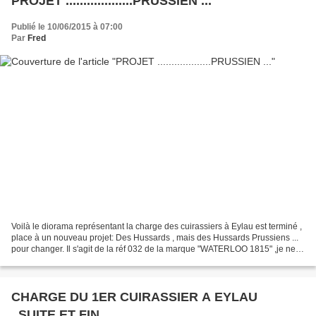
PROJET ...................PRUSSIEN ...
Publié le 10/06/2015 à 07:00
Par
Fred
Voilà le diorama représentant la charge des cuirassiers à Eylau est terminé ,
place à un nouveau projet: Des Hussards , mais des Hussards Prussiens ...
pour changer. Il s'agit de la réf 032 de la marque "WATERLOO 1815" ,je ne
ferais que 12 figurines sur...
CHARGE DU 1ER CUIRASSIER A EYLAU
..SUITE ET FIN ...