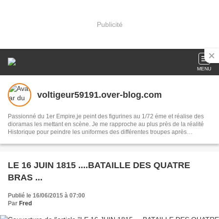
Publicité
MENU
voltigeur59191.over-blog.com
Passionné du 1er Empire,je peint des figurines au 1/72 éme et réalise des
dioramas les mettant en scène. Je me rapproche au plus près de la réalité
Historique pour peindre les uniformes des différentes troupes après
recherches .Certains de mes dioramas représentent aussi le matériel de
l'époque.Je participe à diverses expositions et ,à ma façon, entretien le
souvenir de Napoléon 1er Empereur des Français.La figurine et l'Histoire ne
font alors plus qu'une.
LE 16 JUIN 1815 ....BATAILLE DES QUATRE
BRAS ...
Publié le 16/06/2015 à 07:00
Par
Fred