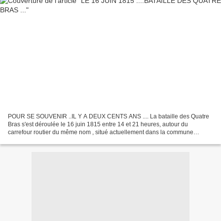
POUR SE SOUVENIR ..IL Y A DEUX CENTS ANS .... La bataille des Quatre
Bras s'est déroulée le 16 juin 1815 entre 14 et 21 heures, autour du
carrefour routier du même nom , situé actuellement dans la commune
wallonne de Genappe. Ce carrefour, situé à trente-quatre...