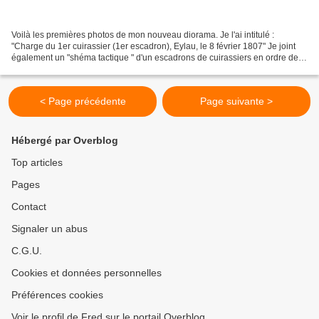
Voilà les premières photos de mon nouveau diorama. Je l'ai intitulé :
"Charge du 1er cuirassier (1er escadron), Eylau, le 8 février 1807" Je joint
également un "shéma tactique " d'un escadrons de cuirassiers en ordre de
bataille, trouvé sur le blog "les...
< Page précédente
Page suivante >
Hébergé par Overblog
Top articles
Pages
Contact
Signaler un abus
C.G.U.
Cookies et données personnelles
Préférences cookies
Voir le profil de Fred sur le portail Overblog