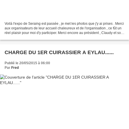
Voilà l'expo de Seraing est passée , je met les photos que j'y ai prises . Merci
aux organisateurs de leur accueil chaleureux et de l'organisation , ce fût un
réel plaisir pour moi d'y participer. Merci encore au président , Claudy et son
équipe ! J'en...
CHARGE DU 1ER CUIRASSIER A EYLAU......
Publié le 20/05/2015 à 06:00
Par
Fred