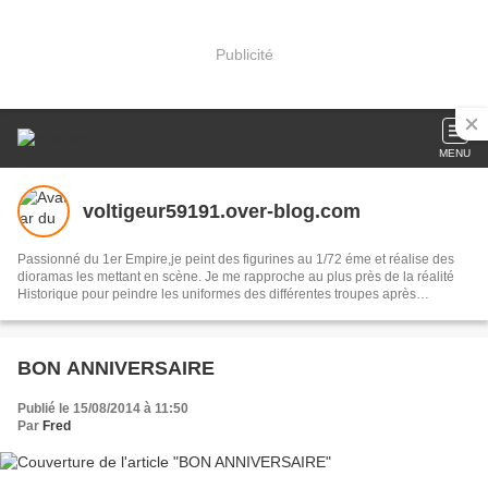
Publicité
MENU
voltigeur59191.over-blog.com
Passionné du 1er Empire,je peint des figurines au 1/72 éme et réalise des
dioramas les mettant en scène. Je me rapproche au plus près de la réalité
Historique pour peindre les uniformes des différentes troupes après
recherches .Certains de mes dioramas représentent aussi le matériel de
l'époque.Je participe à diverses expositions et ,à ma façon, entretien le
souvenir de Napoléon 1er Empereur des Français.La figurine et l'Histoire ne
font alors plus qu'une.
BON ANNIVERSAIRE
Publié le 15/08/2014 à 11:50
Par
Fred