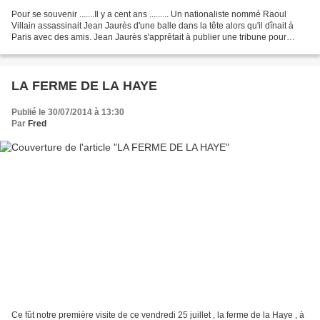
Pour se souvenir .......Il y a cent ans ......... Un nationaliste nommé Raoul
Villain assassinait Jean Jaurès d'une balle dans la tête alors qu'il dînait à
Paris avec des amis. Jean Jaurès s'apprêtait à publier une tribune pour
empêcher le déclenchement...
LA FERME DE LA HAYE
Publié le 30/07/2014 à 13:30
Par
Fred
Ce fût notre première visite de ce vendredi 25 juillet , la ferme de la Haye , à