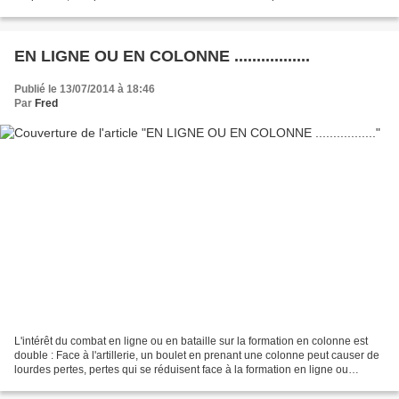
juin Ambulance ref...
EN LIGNE OU EN COLONNE .................
Publié le 13/07/2014 à 18:46
Par
Fred
L'intérêt du combat en ligne ou en bataille sur la formation en colonne est
double : Face à l'artillerie, un boulet en prenant une colonne peut causer de
lourdes pertes, pertes qui se réduisent face à la formation en ligne ou
bataille. Pour le tir en...