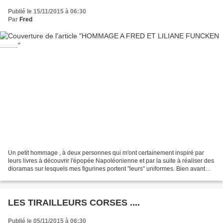
Publié le 15/11/2015 à 06:30
Par
Fred
Un petit hommage , à deux personnes qui m'ont certainement inspiré par
leurs livres à découvrir l'épopée Napoléonienne et par la suite à réaliser des
dioramas sur lesquels mes figurines portent "leurs" uniformes. Bien avant
d'acheter le 1er tome j'ai...
LES TIRAILLEURS CORSES ....
Publié le 05/11/2015 à 06:30