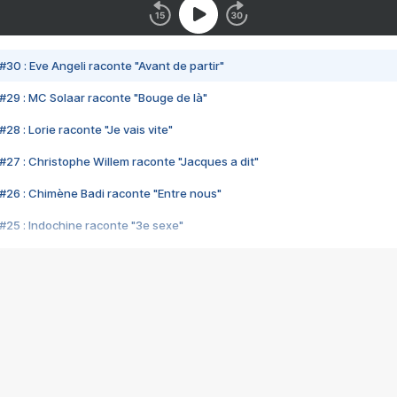
#30 : Eve Angeli raconte "Avant de partir"
#29 : MC Solaar raconte "Bouge de là"
28 : Lorie raconte "Je vais vite"
#27 : Christophe Willem raconte "Jacques a dit"
#26 : Chimène Badi raconte "Entre nous"
#25 : Indochine raconte "3e sexe"
#24 : Zaho raconte "C'est chelou"
#23 : Patrick Bruel raconte "Au café des délices"
#22 : Kyo raconte "Le chemin"
#21 : Nolwenn Leroy raconte "Cassé"
#20 : Patrick Hernandez raconte "Born to be alive"