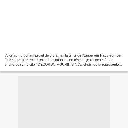
Voici mon prochain projet de diorama , la tente de l'Empereur Napoléon 1er ,
à l'échelle 1/72 éme .Cette réalisation est en résine , je l'ai achettée en
enchères sur le site " DECORUM FIGURINIS ". J'ai choisi de la représenter
fermée. Je pense y ajouter...