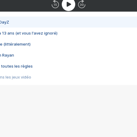
 DayZ
 a 13 ans (et vous l'avez ignoré)
e (littéralement)
im Rayan
 toutes les règles
s les jeux vidéo
us choquant de Rockstar ? - Le scandale BULLY
e plus moche de Steam
du RÊVE tourne au CAUCHEMAR
pendant 8 heures
it… à tort