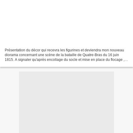
Présentation du décor qui recevra les figurines et deviendra mon nouveau
diorama concernant une scène de la bataille de Quatre-Bras du 16 juin
1815. A signaler qu'après encollage du socle et mise en place du flocage ,
j'ai remis par-dessus un peu de colle...