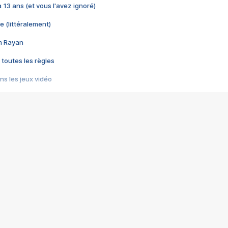
 a 13 ans (et vous l'avez ignoré)
e (littéralement)
im Rayan
 toutes les règles
s les jeux vidéo
us choquant de Rockstar ? - Le scandale BULLY
e plus moche de Steam
du RÊVE tourne au CAUCHEMAR
pendant 8 heures
it… à tort
umiliés par un jeu vidéo
ire - Final Fantasy 8
ti un empire - Age of Empires