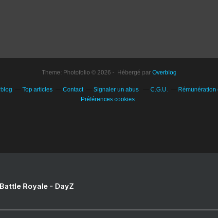
Theme: Photofolio © 2026 - Hébergé par
Overblog
rblog
Top articles
Contact
Signaler un abus
C.G.U.
Rémunération e
Préférences cookies
 Battle Royale - DayZ