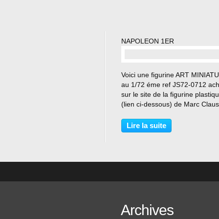
NAPOLEON 1ER
…
Voici une figurine ART MINIA
au 1/72 éme ref JS72-0712 ach
sur le site de la figurine plastiq
(lien ci-dessous) de Marc Claus.
Elle représente , comme vous l
deviné , l'Empereur Napoléon 1e
Lire la suite
Archives