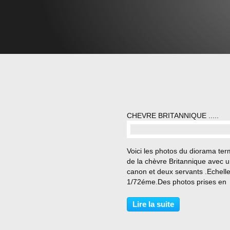
CHEVRE BRITANNIQUE .....
…
Voici les photos du diorama ter
de la chèvre Britannique avec 
canon et deux servants .Echell
1/72éme.Des photos prises en
intérieur et d'autres en extérieur
Lire la suite