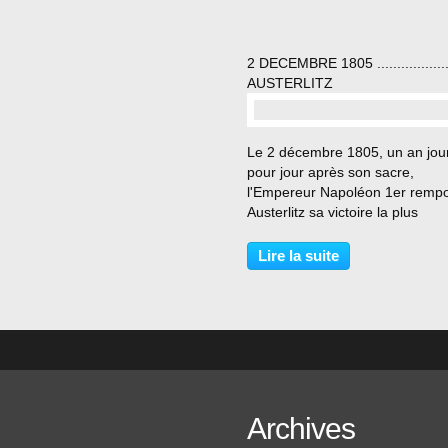
2 DECEMBRE 1805 ...................
AUSTERLITZ
…
Le 2 décembre 1805, un an jou
pour jour après son sacre,
l'Empereur Napoléon 1er rempo
Austerlitz sa victoire la plus
éclatante. En quelques heures,
un soleil hors saison, il vainc d
Lire la suite
autres Empereurs, Alexandre 1e
tsar de Russie, et François...
Archives