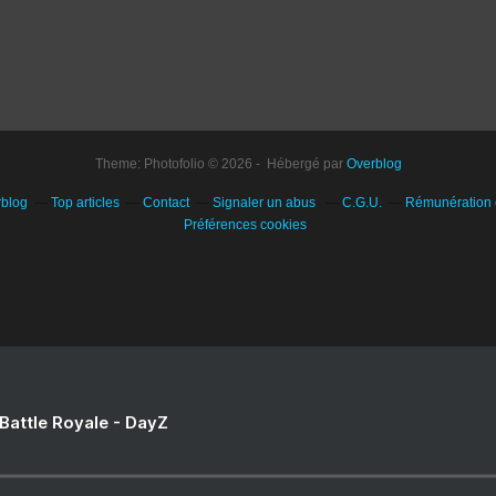
Theme: Photofolio © 2026 - Hébergé par
Overblog
rblog
Top articles
Contact
Signaler un abus
C.G.U.
Rémunération e
Préférences cookies
 Battle Royale - DayZ