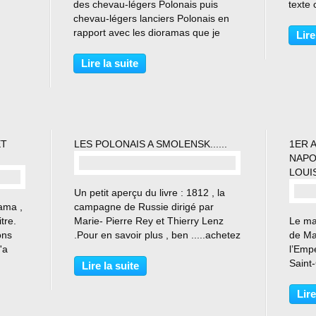
des chevau-légers Polonais puis
texte 
chevau-légers lanciers Polonais en
de ce 
d je
rapport avec les dioramas que je
ainsi 
Lire
 avec
suis en train de préparer , car il est
aidées
évident que l'Histoire de ce régiment
ou «..
Lire la suite
ne tient pas en ces quelques
lignes....
ET
LES POLONAIS A SMOLENSK......
1ER A
NAPO
LOUIS
…
Un petit aperçu du livre : 1812 , la
ama ,
campagne de Russie dirigé par
tre.
Marie- Pierre Rey et Thierry Lenz
Le mar
ons
.Pour en savoir plus , ben .....achetez
de Mar
'a
-le ça vaut le coup !!! Les Polonais
l’Empe
g en
fournirent 75000 hommes en 1812
Saint-
Lire la suite
 Ce
dont 3600 au corps de Poniatowski
mariag
rtant
sans oublier...
lende
Lire
palai