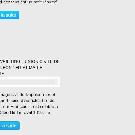
ci-dessous est un petit résumé
que j'ai pu trouver sur le net
que les sources qui m'ont
 la suite
 à le rédiger. Milice populaire
.
VRIL 1810 ...UNION CIVILE DE
LEON 1ER ET MARIE-
E..
…
iage civil de Napoléon Ier et
ie-Louise d’Autriche, fille de
reur François II, est célébré à
Cloud le 1er avril 1810. Le
e religieux aura lieu le
main dans le salon carré du
 la suite
s du Louvre. Le peuple de