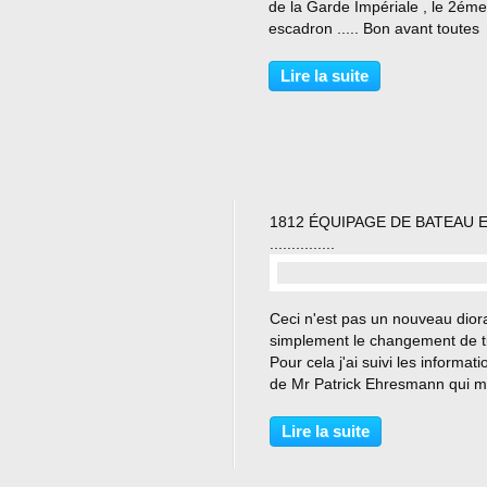
de la Garde Impériale , le 2éme
escadron ..... Bon avant toutes
choses un peu d'Histoire , quan
dis un peu c'est un résumé car
Lire la suite
internet chacun est libre
d'approfondir le sujet...
1812 ÉQUIPAGE DE BATEAU 
...............
…
Ceci n'est pas un nouveau dior
simplement le changement de ti
Pour cela j'ai suivi les informati
de Mr Patrick Ehresmann qui m
laissé un message sur mon blo
mars 2018 et je l'en remercie .
Lire la suite
modèle particulier de haquet po
a la...