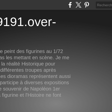
 peint des figurines au 1/72
as les mettant en scène. Je me
la réalité Historique pour
différentes troupes après
mes dioramas représentent aussi
participe à diverses expositions
le souvenir de Napoléon 1er
igurine et l'Histoire ne font