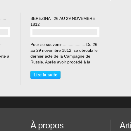
France
....
BEREZINA : 26 AU 29 NOVEMBRE
1812
…
r
Pour se souvenir ................... Du 26
au 29 novembre 1812, se déroula le
rte à
dernier acte de la Campagne de
Russie. Après avoir procédé à la
 sous
réorganisation de ses troupes à
eux
Orcha, Napoléon apprend que les
Lire la suite
r,
ponts de Borisov, enjambant la
Bérézina sont...
À propos
Art