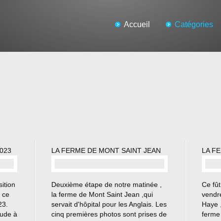
Accueil
Catégories
023
LA FERME DE MONT SAINT JEAN
LA F
…
ition
Deuxième étape de notre matinée ,
Ce fût
 ce
la ferme de Mont Saint Jean ,qui
vendre
23.
servait d'hôpital pour les Anglais. Les
Haye 
tude à
cinq premières photos sont prises de
ferme 