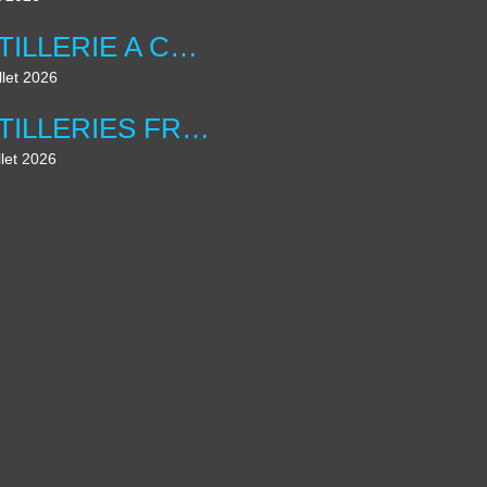
ARTILLERIE A CHEVAL ANGLAISE ...
llet 2026
ARTILLERIES FRANCAISE , LES DIORAMAS ....
llet 2026