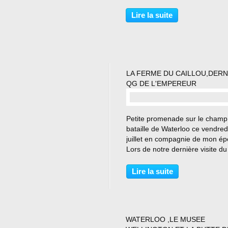
mes amis Jacky, Fred, Jean-Ma
Jean-Luc ,Fabrice ,Marco ,Cla
Lire la suite
,Philippe et Thierry que j'ai pu
rencontrer...
LA FERME DU CAILLOU,DERN
QG DE L'EMPEREUR
…
Petite promenade sur le champ
bataille de Waterloo ce vendred
juillet en compagnie de mon ép
Lors de notre dernière visite d
de mai avec Fabrice notre guid
nous avions visités dans la mat
Lire la suite
le musée Wellington à Waterloo
donc...
WATERLOO ,LE MUSEE