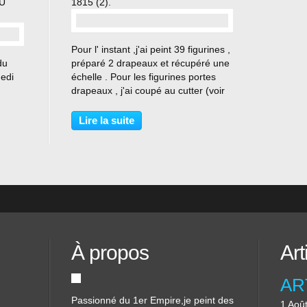
U
1815 (2).
…
Pour l' instant ,j'ai peint 39 figurines ,
du
préparé 2 drapeaux et récupéré une
medi
échelle . Pour les figurines portes
drapeaux , j'ai coupé au cutter (voir
photos) le fusil ,un drapeau
deux
d'origines et creusé une main pour
Lire la suite
 Nous
que ceux que j'ai préparés
rand
puissent...
À propos
Art
Passionné du 1er Empire,je peint des
1 Aoû