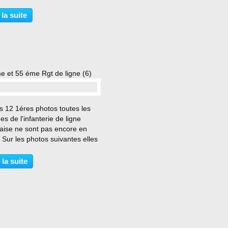
s garé à la ferme de la
tte , qui est devenue un
 la suite
 équestre. La ferme de la
ut occupée,...
e et 55 éme Rgt de ligne (6)
…
es 12 1éres photos toutes les
nes de l'infanterie de ligne
aise ne sont pas encore en
 Sur les photos suivantes elles
t toutes . La défense du verger
almenée et va bientôt céder , le
 la suite
sonne la retraite vers la
..