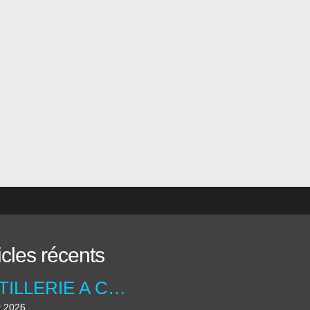
icles récents
ARTILLERIE A CHEVAL ANGLAISE ....UNIFORMOLOGIE
t 2026