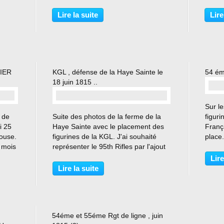
rc ,
derrière les positions Britanniques
me sui
udy
avant d'arriver à la ferme à la ferme
Papelo
Lire la suite
Lire
de Mont Saint Jean. L'aile gauche...
centre
Haye f
IER
KGL , défense de la Haye Sainte le
54 ém
18 juin 1815 ..
Sur l
…
 de
Suite des photos de la ferme de la
figuri
i 25
Haye Sainte avec le placement des
Franç
ouse.
figurines de la KGL. J'ai souhaité
place.
u mois
représenter le 95th Rifles par l'ajout
le son
e ,
de 3 figurines qui sont supposées
est m
Lire
inée
rejoindre leur poste dans la
bugle 
Lire la suite
 ,
sablonnière. Le choix des figurines
ferme.
n'est pas...
54éme et 55éme Rgt de ligne , juin