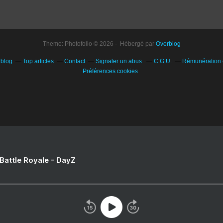
Theme: Photofolio © 2026 - Hébergé par
Overblog
rblog
Top articles
Contact
Signaler un abus
C.G.U.
Rémunération e
Préférences cookies
 Battle Royale - DayZ