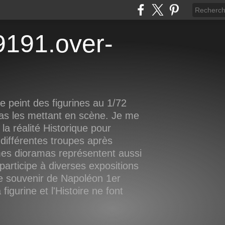
 peint des figurines au 1/72
as les mettant en scène. Je me
la réalité Historique pour
différentes troupes après
mes dioramas représentent aussi
participe à diverses expositions
le souvenir de Napoléon 1er
igurine et l'Histoire ne font