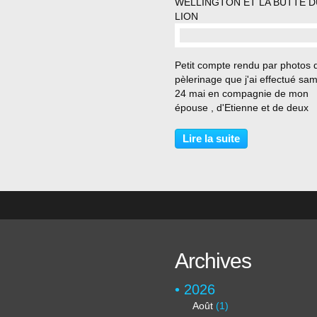
WELLINGTON ET LA BUTTE D
LION
…
Petit compte rendu par photos 
pèlerinage que j'ai effectué sa
24 mai en compagnie de mon
épouse , d'Etienne et de deux
compagnons très sympa , l'un 
étant un homme des tavernes.
Lire la suite
avons parcourus 16 kms. Un g
merci à notre guide Fabrice...
Archives
2026
Août
(1)