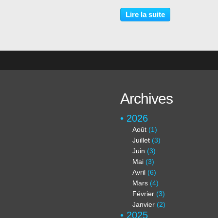
me suis garé à la ferme de la
Papelotte , qui est devenue un
Lire la suite
centre équestre. La ferme de la
Haye fut occupée,...
Archives
2026
Août
(1)
Juillet
(3)
Juin
(3)
Mai
(3)
Avril
(6)
Mars
(4)
Février
(3)
Janvier
(2)
2025