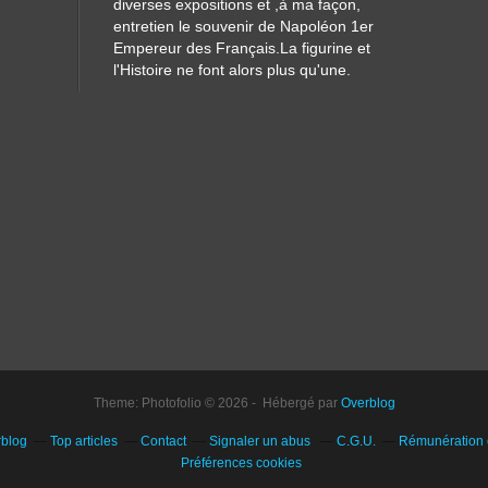
diverses expositions et ,à ma façon,
entretien le souvenir de Napoléon 1er
Empereur des Français.La figurine et
l'Histoire ne font alors plus qu'une.
Theme: Photofolio © 2026 - Hébergé par
Overblog
rblog
Top articles
Contact
Signaler un abus
C.G.U.
Rémunération e
Préférences cookies