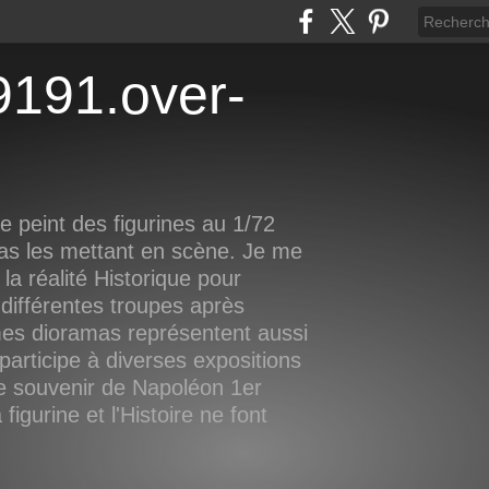
 peint des figurines au 1/72
as les mettant en scène. Je me
la réalité Historique pour
différentes troupes après
mes dioramas représentent aussi
participe à diverses expositions
le souvenir de Napoléon 1er
igurine et l'Histoire ne font