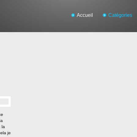
Accueil
Catégories
ce
la
 la
ela je