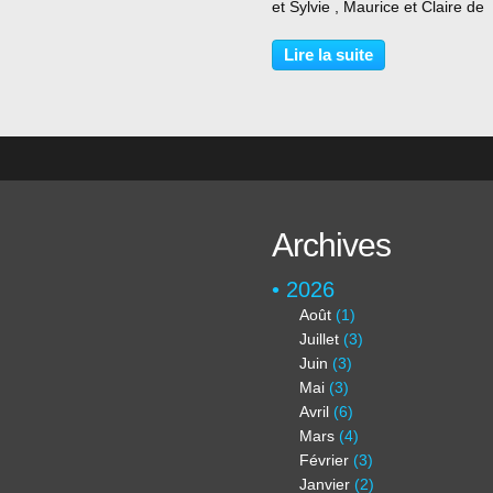
et Sylvie , Maurice et Claire de
l'ATMC , Franck K , René le po
, puis aux amis venus en visiteu
Lire la suite
,Wilfrid , Sam ,Pascal et Paule.
Merci...
Archives
2026
Août
(1)
Juillet
(3)
Juin
(3)
Mai
(3)
Avril
(6)
Mars
(4)
Février
(3)
Janvier
(2)