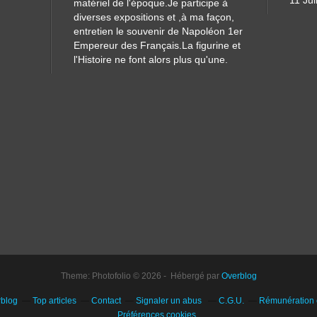
11 Jui
matériel de l'époque.Je participe à
diverses expositions et ,à ma façon,
entretien le souvenir de Napoléon 1er
Empereur des Français.La figurine et
l'Histoire ne font alors plus qu'une.
Theme: Photofolio © 2026 - Hébergé par
Overblog
rblog
Top articles
Contact
Signaler un abus
C.G.U.
Rémunération e
Préférences cookies