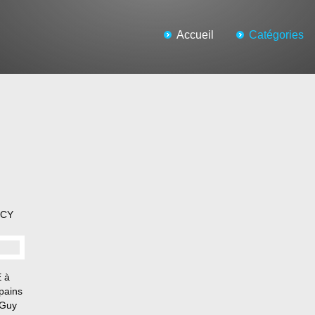
Accueil
Catégories
NCY
E à
opains
 Guy