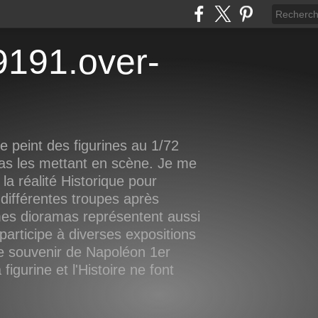
 peint des figurines au 1/72
as les mettant en scène. Je me
la réalité Historique pour
différentes troupes après
mes dioramas représentent aussi
participe à diverses expositions
le souvenir de Napoléon 1er
igurine et l'Histoire ne font