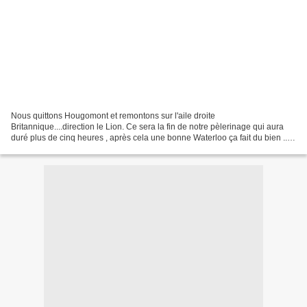
Nous quittons Hougomont et remontons sur l'aile droite
Britannique....direction le Lion. Ce sera la fin de notre pèlerinage qui aura
duré plus de cinq heures , après cela une bonne Waterloo ça fait du bien ..
Encore un grand merci à notre guide de la...