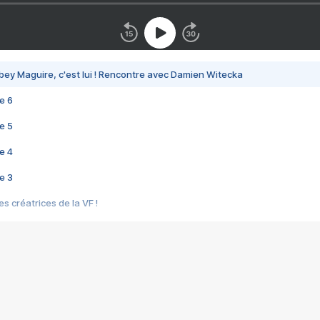
bey Maguire, c'est lui ! Rencontre avec Damien Witecka
e 6
e 5
e 4
e 3
s créatrices de la VF !
e 2
e 1
e Mektoub My Love arrive enfin ! Rencontre avec Shaïn Boumedine et Sal
i : après Toni en famille