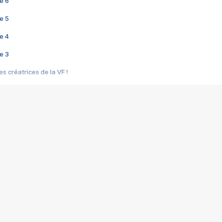
e 6
e 5
e 4
e 3
s créatrices de la VF !
e 2
e 1
e Mektoub My Love arrive enfin ! Rencontre avec Shaïn Boumedine et Sal
i : après Toni en famille
elle réalise le bouleversant Dites lui que je l'aime
ais ! Rencontre autour de Vie privée de Rebecca Zlotowski
 de Marguerite, Grave... Rencontre avec Ella Rumpf
 Les Rêveurs, un film intime sur la santé mentale