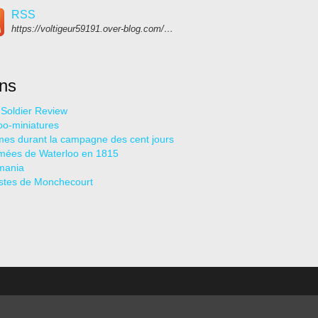
RSS
https://voltigeur59191.over-blog.com/rss
ens
c Soldier Review
oo-miniatures
mes durant la campagne des cent jours
mées de Waterloo en 1815
mania
stes de Monchecourt