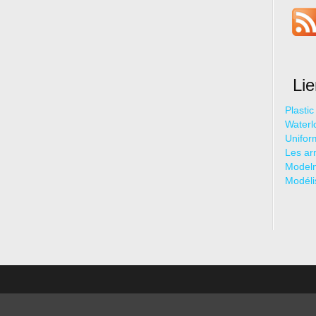
Li
Plasti
Waterl
Unifor
Les ar
Model
Modéli