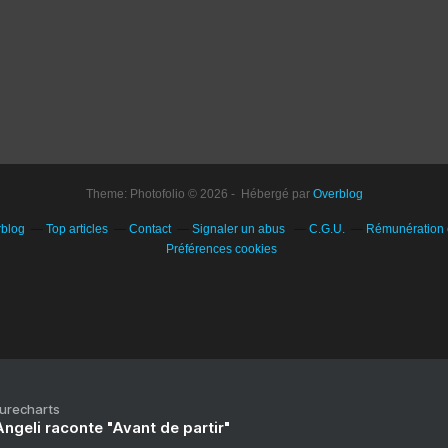
Theme: Photofolio © 2026 - Hébergé par
Overblog
rblog
Top articles
Contact
Signaler un abus
C.G.U.
Rémunération e
Préférences cookies
Purecharts
ngeli raconte "Avant de partir"