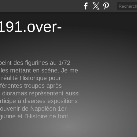
eint des figurines au 1/72
 les mettant en scène. Je me
réalité Historique pour
fférentes troupes après
 dioramas représentent aussi
rticipe à diverses expositions
 souvenir de Napoléon 1er
rine et l'Histoire ne font