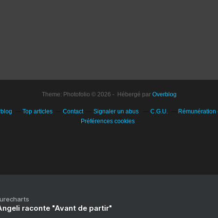
Theme: Photofolio © 2026 - Hébergé par
Overblog
rblog
Top articles
Contact
Signaler un abus
C.G.U.
Rémunération e
Préférences cookies
Purecharts
ngeli raconte "Avant de partir"