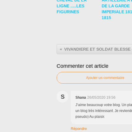
CHEVAL DE LA
ARTILLERIE A 
LIGNE .....LES
DE LA GARDE
FIGURINES
IMPERIALE 181
1815
VIVANDIERE ET SOLDAT BLESSE 
Commenter cet article
Ajouter un commentaire
S
Shana
26/05/2020 19:56
J’aime beaucoup votre blog. Un plai
un blog très intéressant. Je reviend
pseudo) Au plaisir.
Répondre