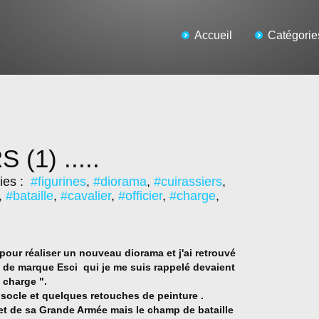
Accueil
Catégorie
(1) .....
ies :
#figurines
,
#diorama
,
#cuirassiers
,
,
#bataille
,
#cavalier
,
#officier
,
#charge
,
es pour réaliser un nouveau diorama et j'ai retrouvé
s de marque Esci
qui je me suis rappelé devaient
 charge ".
t socle et quelques retouches de peinture .
et de sa Grande Armée mais le champ de bataille