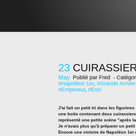
23
CUIRASSIERS 
May
Publié par Fred
- Catégor
#Napoléon 1er
,
#Grande Armée
#Empereur
,
#Esci
J'ai fait un petit tri dans les figurin
une boite contenant deux cuirassier
représenté une petite scène "après la
Je n'avais plus qu'à préparer un peti
Encore une victoire de Napoléon 1er 