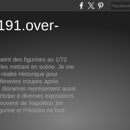
eint des figurines au 1/72
 les mettant en scène. Je me
réalité Historique pour
fférentes troupes après
 dioramas représentent aussi
rticipe à diverses expositions
 souvenir de Napoléon 1er
rine et l'Histoire ne font