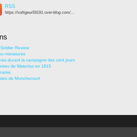
RSS
https://voltigeur59191.over-blog.com/rss
ens
c Soldier Review
oo-miniatures
mes durant la campagne des cent jours
mées de Waterloo en 1815
mania
stes de Monchecourt