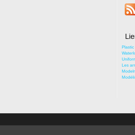
Li
Plasti
Waterl
Unifor
Les ar
Model
Modéli