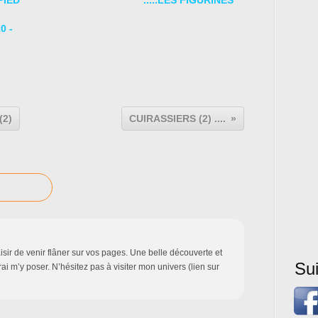
PIED
.....LES FIGURINES
0 -
(2)
CUIRASSIERS (2) ....
sir de venir flâner sur vos pages. Une belle découverte et
Su
rai m’y poser. N’hésitez pas à visiter mon univers (lien sur