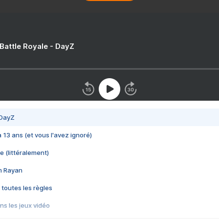
 Battle Royale - DayZ
 DayZ
 a 13 ans (et vous l'avez ignoré)
e (littéralement)
im Rayan
 toutes les règles
s les jeux vidéo