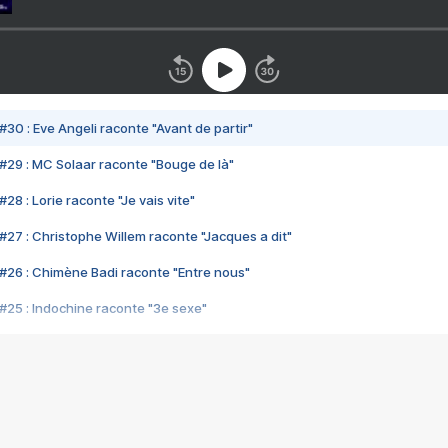
#30 : Eve Angeli raconte "Avant de partir"
#29 : MC Solaar raconte "Bouge de là"
28 : Lorie raconte "Je vais vite"
#27 : Christophe Willem raconte "Jacques a dit"
#26 : Chimène Badi raconte "Entre nous"
#25 : Indochine raconte "3e sexe"
#24 : Zaho raconte "C'est chelou"
#23 : Patrick Bruel raconte "Au café des délices"
#22 : Kyo raconte "Le chemin"