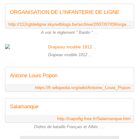
ORGANISATION DE L'INFANTERIE DE LIGNE
http://112rgtdeligne.skynetblogs.be/archive/2007/07/09/organisation-de-l-infanterie-de-ligne.html
A voir le réglement " Bardin " ...
Drapeau modèle 1812 ..
Antoine Louis Popon
https://fr.wikipedia.org/wiki/Antoine_Louis_Popon
Salamanque
http://napofig.free.fr/Salamanque.htm
Ordres de bataille Français et Alliés .....