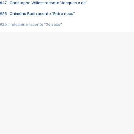
#27 : Christophe Willem raconte "Jacques a dit"
#26 : Chimène Badi raconte "Entre nous"
#25 : Indochine raconte "3e sexe"
#24 : Zaho raconte "C'est chelou"
#23 : Patrick Bruel raconte "Au café des délices"
#22 : Kyo raconte "Le chemin"
#21 : Nolwenn Leroy raconte "Cassé"
#20 : Patrick Hernandez raconte "Born to be alive"
#19 : Lorie raconte "Près de moi"
#18 : Michael Jones raconte "A nos actes manqués" (avec Jean-Jacque
#17 : Khaled raconte "Aïcha"
#16 : Corneille raconte "Parce qu'on vient de loin"
#15 : Indochine raconte "L'aventurier"