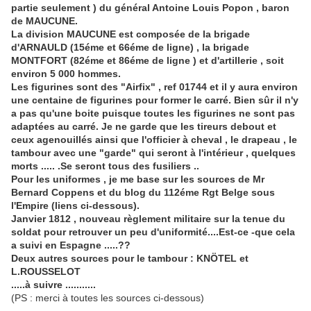
partie seulement ) du général Antoine Louis Popon , baron
de MAUCUNE.
La division MAUCUNE est composée de la brigade
d'ARNAULD (15éme et 66éme de ligne) , la brigade
MONTFORT (82éme et 86éme de ligne ) et d'artillerie , soit
environ 5 000 hommes.
Les figurines sont des "Airfix" , ref 01744 et il y aura environ
une centaine de figurines pour former le carré. Bien sûr il n'y
a pas qu'une boite puisque toutes les figurines ne sont pas
adaptées au carré. Je ne garde que les tireurs debout et
ceux agenouillés ainsi que l'officier à cheval , le drapeau , le
tambour avec une "garde" qui seront à l'intérieur , quelques
morts ..... .Se seront tous des fusiliers ..
Pour les uniformes , je me base sur les sources de Mr
Bernard Coppens et du blog du 112éme Rgt Belge sous
l'Empire (liens ci-dessous).
Janvier 1812 , nouveau règlement militaire sur la tenue du
soldat pour retrouver un peu d'uniformité....Est-ce -que cela
a suivi en Espagne .....??
Deux autres sources pour le tambour : KNÖTEL et
L
.ROUSSELOT
.....à suivre ...........
(PS : merci à toutes les sources ci-dessous)