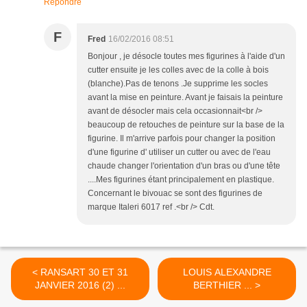
Répondre
F
Fred
16/02/2016 08:51
Bonjour , je désocle toutes mes figurines à l'aide d'un
cutter ensuite je les colles avec de la colle à bois
(blanche).Pas de tenons .Je supprime les socles
avant la mise en peinture. Avant je faisais la peinture
avant de désocler mais cela occasionnait<br />
beaucoup de retouches de peinture sur la base de la
figurine. Il m'arrive parfois pour changer la position
d'une figurine d' utiliser un cutter ou avec de l'eau
chaude changer l'orientation d'un bras ou d'une tête
....Mes figurines étant principalement en plastique.
Concernant le bivouac se sont des figurines de
marque Italeri 6017 ref .<br /> Cdt.
< RANSART 30 ET 31
LOUIS ALEXANDRE
JANVIER 2016 (2) ...
BERTHIER ... >