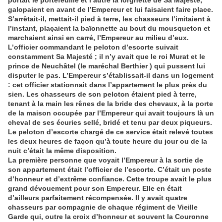
portait le portefeuille et l’autre la lorgnette de Sa Majesté,
galopaient en avant de l’Empereur et lui faisaient faire place.
S’arrêtait-il, mettait-il pied à terre, les chasseurs l’imitaient à
l’instant, plaçaient la baïonnette au bout du mousqueton et
marchaient ainsi en carré, l’Empereur au milieu d’eux.
L’officier commandant le peloton d’escorte suivait
constamment Sa Majesté ; il n’y avait que le roi Murat et le
prince de Neuchâtel (le maréchal Berthier ) qui pussent lui
disputer le pas. L’Empereur s’établissait-il dans un logement
: cet officier stationnait dans l’appartement le plus près du
sien. Les chasseurs de son peloton étaient pied à terre,
tenant à la main les rênes de la bride des chevaux, à la porte
de la maison occupée par l’Empereur qui avait toujours là un
cheval de ses écuries sellé, bridé et tenu par deux piqueurs.
Le peloton d’escorte chargé de ce service était relevé toutes
les deux heures de façon qu’à toute heure du jour ou de la
nuit c’était la même disposition.
La première personne que voyait l’Empereur à la sortie de
son appartement était l’officier de l’escorte. C’était un poste
d’honneur et d’extrême confiance. Cette troupe avait le plus
grand dévouement pour son Empereur. Elle en était
d’ailleurs parfaitement récompensée. Il y avait quatre
chasseurs par compagnie de chaque régiment de Vieille
Garde qui, outre la croix d’honneur et souvent la Couronne