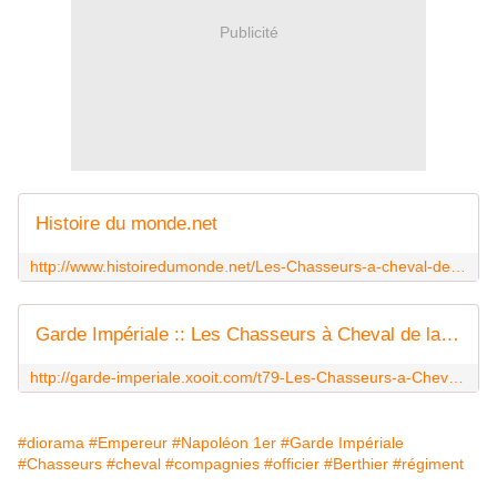
Publicité
Histoire du monde.net
http://www.histoiredumonde.net/Les-Chasseurs-a-cheval-de-la-garde.html
Garde Impériale :: Les Chasseurs à Cheval de la Garde Impériale
http://garde-imperiale.xooit.com/t79-Les-Chasseurs-a-Cheval-de-la-Garde-Imperiale.htm
#diorama
#Empereur
#Napoléon 1er
#Garde Impériale
#Chasseurs
#cheval
#compagnies
#officier
#Berthier
#régiment