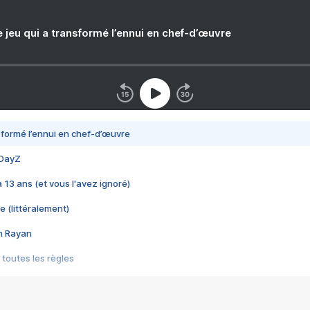
e jeu qui a transformé l’ennui en chef-d’œuvre
nsformé l’ennui en chef-d’œuvre
 DayZ
 a 13 ans (et vous l'avez ignoré)
e (littéralement)
im Rayan
 toutes les règles
s les jeux vidéo
us choquant de Rockstar ? - Le scandale BULLY