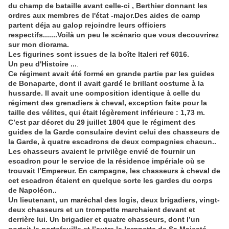
du champ de bataille avant celle-ci , Berthier donnant les
ordres aux membres de l'état -major.Des aides de camp
partent déja au galop rejoindre leurs officiers
respectifs.......Voilà un peu le scénario que vous decouvrirez
sur mon diorama.
Les figurines sont issues de la boîte Italeri ref 6016.
Un peu d'Histoire ...
.
Ce régiment avait été formé en grande partie par les guides
de Bonaparte, dont il avait gardé le brillant costume à la
hussarde. Il avait une composition identique à celle du
régiment des grenadiers à cheval, exception faite pour la
taille des vélites, qui était légèrement inférieure : 1,73 m.
C’est par décret du 29 juillet 1804 que le régiment des
guides de la Garde consulaire devint celui des chasseurs de
la Garde, à quatre escadrons de deux compagnies chacun..
Les chasseurs avaient le privilège envié de fournir un
escadron pour le service de la résidence impériale où se
trouvait l’Empereur. En campagne, les chasseurs à cheval de
cet escadron étaient en quelque sorte les gardes du corps
de Napoléon..
Un lieutenant, un maréchal des logis, deux brigadiers, vingt-
deux chasseurs et un trompette marchaient devant et
derrière lui. Un brigadier et quatre chasseurs, dont l’un