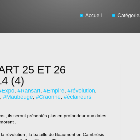
Accueil
Catégorie
RT 25 ET 26
4 (4)
#Expo
,
#Ransart
,
#Empire
,
#révolution
,
,
#Maubeuge
,
#Craonne
,
#éclaireurs
 , ils seront présentés plus en profondeur aux dates
émorent .
 la révolution , la bataille de Beaumont en Cambrésis