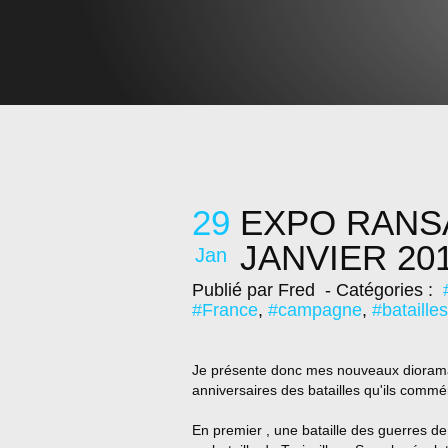
29
EXPO RANSA
JANVIER 201
Jan
Publié par Fred
- Catégories :
#France
,
#campagne
,
#batailles
Je présente donc mes nouveaux dioramas
anniversaires des batailles qu'ils comm
En premier , une bataille des guerres de