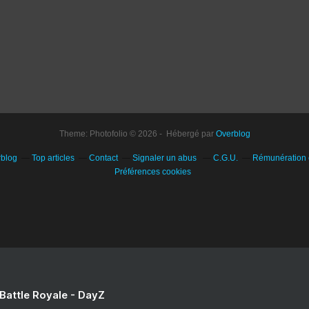
Theme: Photofolio © 2026 - Hébergé par
Overblog
rblog
Top articles
Contact
Signaler un abus
C.G.U.
Rémunération e
Préférences cookies
 Battle Royale - DayZ