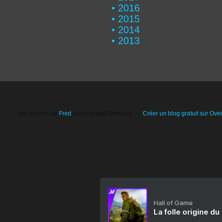
2016
2015
2014
2013
Voir le profil de
Fred
sur le portail Overblog
Créer un blog gratuit sur Ove
Hall of Game
La folle origine du