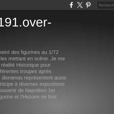
eint des figurines au 1/72
 les mettant en scène. Je me
réalité Historique pour
fférentes troupes après
 dioramas représentent aussi
rticipe à diverses expositions
 souvenir de Napoléon 1er
rine et l'Histoire ne font