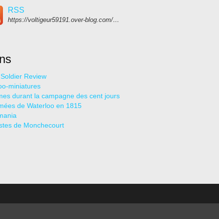
RSS
https://voltigeur59191.over-blog.com/rss
ens
c Soldier Review
oo-miniatures
mes durant la campagne des cent jours
mées de Waterloo en 1815
mania
stes de Monchecourt